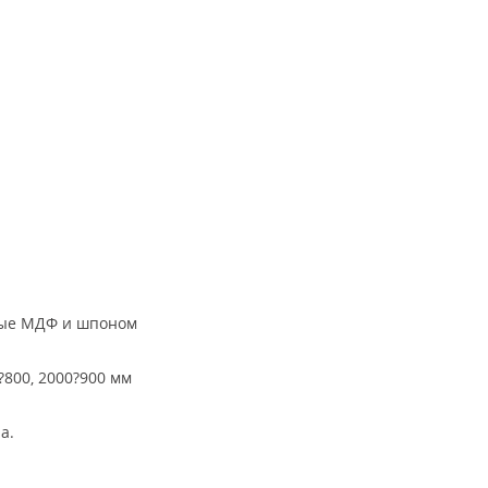
тые МДФ и шпоном
?800, 2000?900 мм
а.