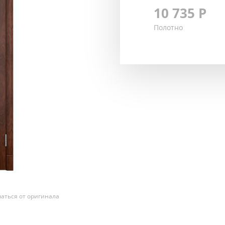
10 735
Р
Полотно
аться от оригинала