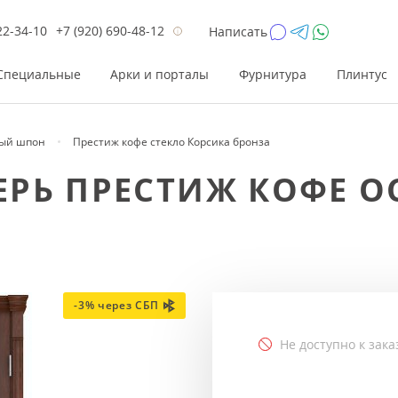
22-34-10
+7 (920) 690-48-12
Написать
Специальные
Арки и порталы
Фурнитура
Плинтус
ый шпон
Престиж кофе стекло Корсика бронза
Цена
Цена
Цве
Цве
РЬ ПРЕСТИЖ КОФЕ О
до 26 200
до 17 800
Р
Р
от 26 200
от 17 800
Р
Р
до 42 000
до 33 300
Р
Р
от 42 000
от 33 300
Р
Р
-3% через СБП
Не доступно к зака