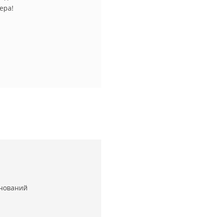
ера!
нований