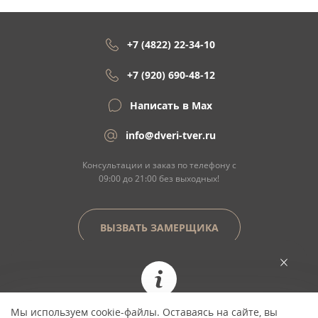
+7 (4822) 22-34-10
+7 (920) 690-48-12
Написать в Max
info@dveri-tver.ru
Консультации и заказ по телефону с
09:00 до 21:00 без выходных!
ВЫЗВАТЬ ЗАМЕРЩИКА
Сайт не является договором оферты
Мы используем cookie-файлы. Оставаясь на сайте, вы
При заказе сегодня цена фиксируется и не