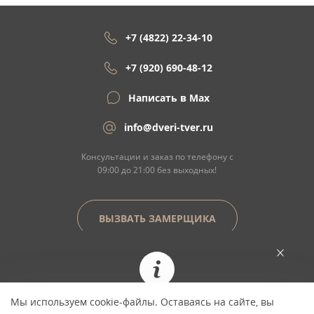
+7 (4822) 22-34-10
+7 (920) 690-48-12
Написать в Max
info@dveri-tver.ru
Консультации и заказ по телефону с
09:00 до 21:00 без выходных!
ВЫЗВАТЬ ЗАМЕРЩИКА
Сайт не является договором оферты
Мы используем cookie-файлы. Оставаясь на сайте, вы
При заказе сегодня цена фиксируется и не
© Copyright 2026 ООО "Двери Тверь" Dveri-