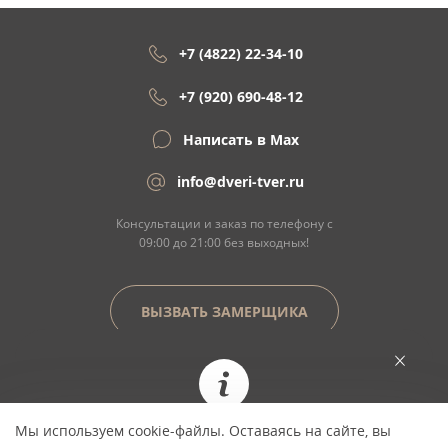
+7 (4822) 22-34-10
+7 (920) 690-48-12
Написать в Max
info@dveri-tver.ru
Консультации и заказ по телефону с
09:00 до 21:00 без выходных!
ВЫЗВАТЬ ЗАМЕРЩИКА
Сайт не является договором оферты
Мы используем cookie-файлы. Оставаясь на сайте, вы
При заказе сегодня цена фиксируется и не
© Copyright 2026 ООО "Двери Тверь" Dveri-