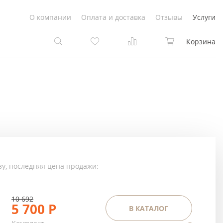
О компании
Оплата и доставка
Отзывы
Услуги
Корзина
та
та
Белые
под покраску
Светлые
Белые
Коричневые
Светлые
зу, последняя цена продажи:
Серый цвет
Светло-коричневые
10 692
Темный
Коричневые
5 700
Р
В КАТАЛОГ