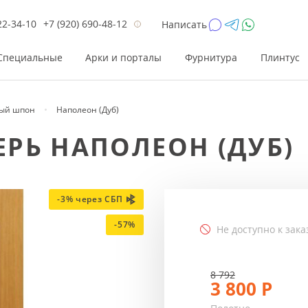
22-34-10
+7 (920) 690-48-12
Написать
Специальные
Арки и порталы
Фурнитура
Плинтус
ый шпон
Наполеон (Дуб)
Цена
Цена
Цве
Цве
РЬ НАПОЛЕОН (ДУБ)
до 26 200
до 17 800
Р
Р
от 26 200
от 17 800
Р
Р
до 42 000
до 33 300
Р
Р
-3% через СБП
от 42 000
от 33 300
Р
Р
-57%
Не доступно к зака
8 792
3 800
Р