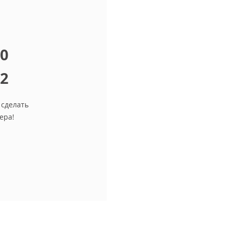
10
12
 сделать
ера!