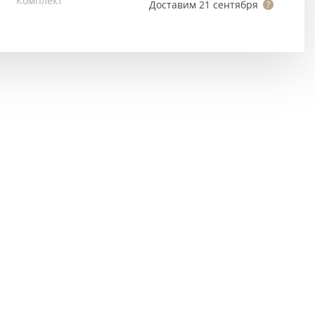
Комплект
Тёмно-коричневые
Доставим
21 сентября
Серый цвет
Темный