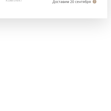
Комплект
Тёмно-коричневые
Доставим
20 сентября
Серый цвет
Темный