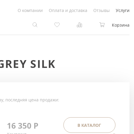
О компании
Оплата и доставка
Отзывы
Услуги
Корзина
та
та
REY SILK
Белые
под покраску
Светлые
Белые
Коричневые
Светлые
зу, последняя цена продажи:
Серый цвет
Светло-коричневые
Темный
Коричневые
16 350
Р
В КАТАЛОГ