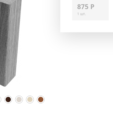
875
Р
1 шт.