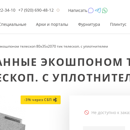
22-34-10
+7 (920) 690-48-12
Написать
Специальные
Арки и порталы
Фурнитура
Плинтус
кошпоном телескоп 80x35x2070 тик телескоп. с уплотнителем
Цена
Цена
Цве
Цве
АННЫЕ ЭКОШПОНОМ 
до 26 200
до 17 800
Р
Р
ЛЕСКОП. С УПЛОТНИТЕ
от 26 200
от 17 800
Р
Р
до 42 000
до 33 300
Р
Р
от 42 000
от 33 300
Р
Р
-3% через СБП
Не доступно к зака