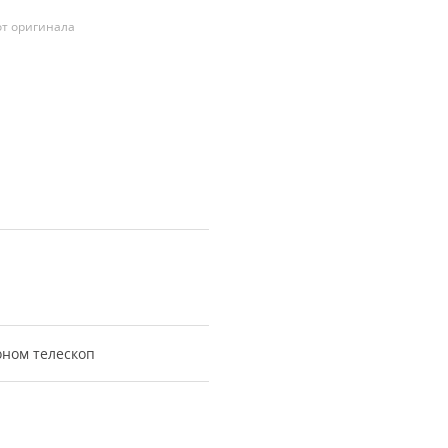
т оригинала
ном телескоп