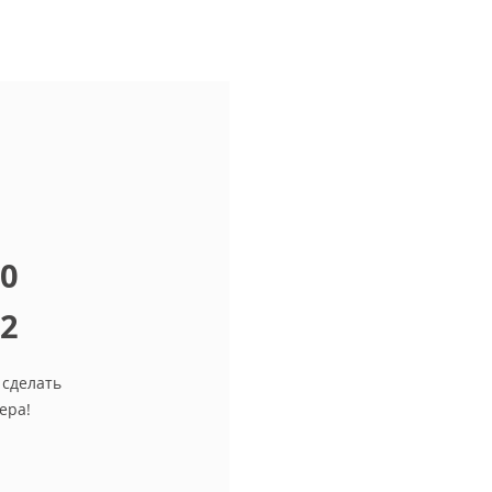
10
12
 сделать
ера!