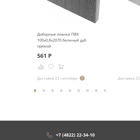
Доборные планки ПВХ
100x0,8x2070 беленый дуб
прямой
561
Р
Р
Доставка 23 сентября
Доставка 23
+7 (4822) 22-34-10