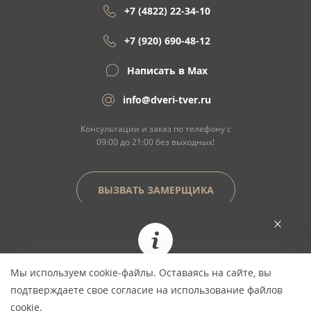
+7 (4822) 22-34-10
+7 (920) 690-48-12
Написать в Max
info@dveri-tver.ru
Консультации и заказ по телефону с
09:00 до 21:00 без выходных!
ВЫЗВАТЬ ЗАМЕРЩИКА
Сайт не является договором оферты
Мы используем cookie-файлы. Оставаясь на сайте, вы
При заказе сегодня цена фиксируется и не
© Copyright 2026 ООО "Двери Тверь" Dveri-
подтверждаете свое согласие на использование файлов
изменится *
Tver.ru - интернет-магазин межкомнатных
cookie.
дверей в Твери