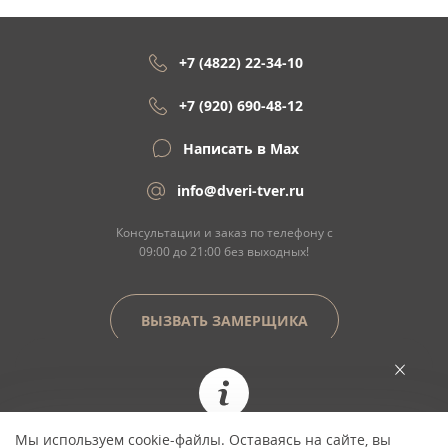
+7 (4822) 22-34-10
+7 (920) 690-48-12
Написать в Max
info@dveri-tver.ru
Консультации и заказ по телефону с
09:00 до 21:00 без выходных!
ВЫЗВАТЬ ЗАМЕРЩИКА
Сайт не является договором оферты
Мы используем cookie-файлы. Оставаясь на сайте, вы
При заказе сегодня цена фиксируется и не