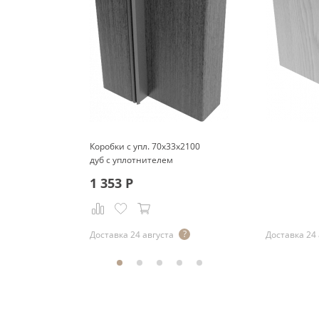
Коробки с упл. 70x33x2100
дуб с уплотнителем
1 353
Р
Р
Доставка 24 августа
Доставка 24 