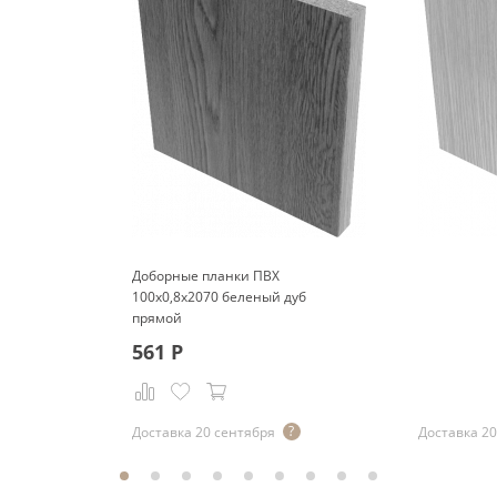
Доборные планки ПВХ
100x0,8x2070 беленый дуб
прямой
561
Р
Р
Доставка 20 сентября
Доставка 20