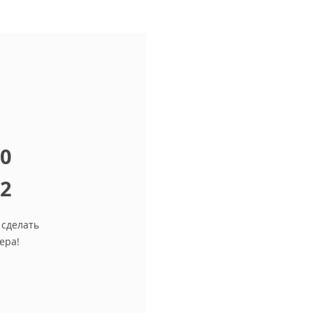
10
12
 сделать
ера!