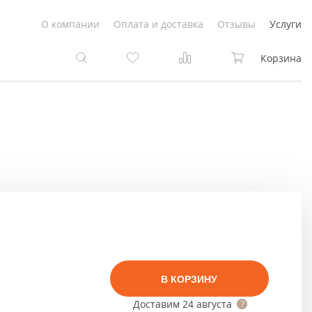
О компании
Оплата и доставка
Отзывы
Услуги
Корзина
та
та
Белые
под покраску
Светлые
Белые
Коричневые
Светлые
Серый цвет
Светло-коричневые
В КОРЗИНУ
Темный
Коричневые
Доставим
24 августа