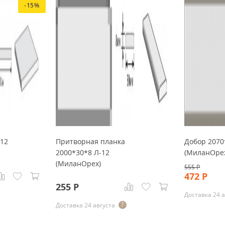
-15%
-12
Притворная планка
Добор 2070
2000*30*8 Л-12
(МиланОре
(МиланОрех)
555
Р
472
Р
255
Р
Доставка 24 
Доставка 24 августа