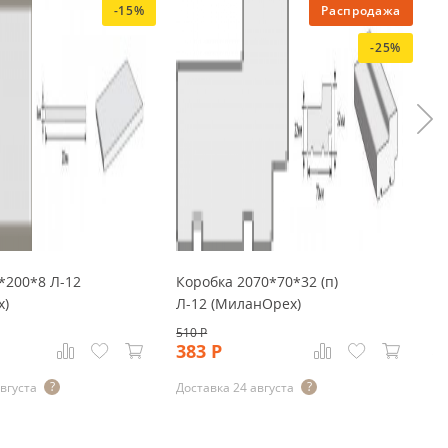
-15%
Распродажа
-25%
*200*8 Л-12
Коробка 2070*70*32 (п)
Н
х)
Л-12 (МиланОрех)
2
(
510
Р
383
Р
21
1
августа
Доставка 24 августа
До