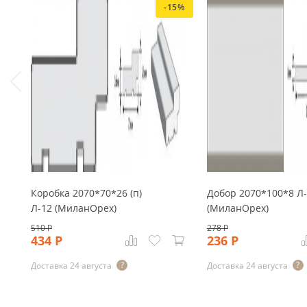
-15%
Коробка 2070*70*26 (п)
Добор 2070*100*8 Л
Л-12 (МиланОрех)
(МиланОрех)
510
Р
278
Р
434
Р
236
Р
Доставка 24 августа
Доставка 24 августа