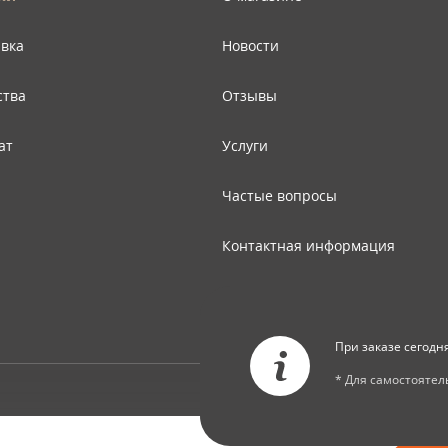
авка
Новости
ства
Отзывы
ат
Услуги
Частые вопросы
Контактная информация
Карта сайта
При заказе сегодн
* Для самостояте
© Copyright 2026 ООО "Двери Тверь" Dveri-Tver.ru - интернет-магазин
межкомнатных дверей в Твери