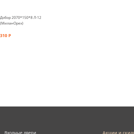
Добор 2070*150*8 Л-12
(МиланОрех)
310
Р
Входные двери
Акции и скид