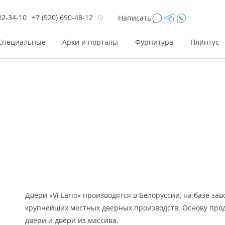
22-34-10
+7 (920) 690-48-12
Написать
Специальные
Арки и порталы
Фурнитура
Плинтус
Цена
Цена
Цве
Цве
до 26 200
до 17 800
Р
Р
от 26 200
от 17 800
Р
Р
до 42 000
до 33 300
Р
Р
от 42 000
от 33 300
Р
Р
Двери «Vi Lario» производятся в Белоруссии, на базе за
крупнейших местных дверных производств. Основу пр
двери и двери из массива.