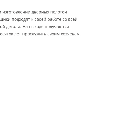
Тёмно-коричневые
и изготовлении дверных полотен
Серый цвет
щики подходят к своей работе со всей
Темный
ой детали. На выходе получаются
есяток лет прослужить своим хозяевам.