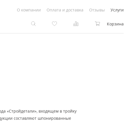
О компании
Оплата и доставка
Отзывы
Услуги
Корзина
та
та
Белые
под покраску
Светлые
Белые
Коричневые
Светлые
Серый цвет
Светло-коричневые
вода «Стройдетали», входящем в тройку
Темный
Коричневые
одукции составляют шпонированные