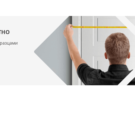
ТНО
бразцами