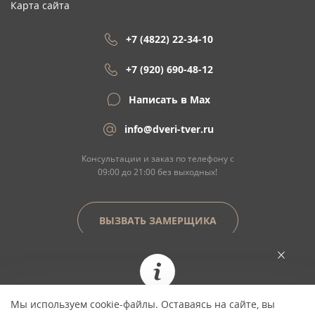
Карта сайта
+7 (4822) 22-34-10
+7 (920) 690-48-12
Написать в Max
info@dveri-tver.ru
Консультации и заказ по телефону с
09:00 до 21:00 без выходных!
ВЫЗВАТЬ ЗАМЕРЩИКА
Сайт не является договором оферты
Мы используем cookie-файлы. Оставаясь на сайте, вы
При заказе сегодня цена фиксируется и не
© Copyright 2026 ООО "Двери Тверь" Dveri-